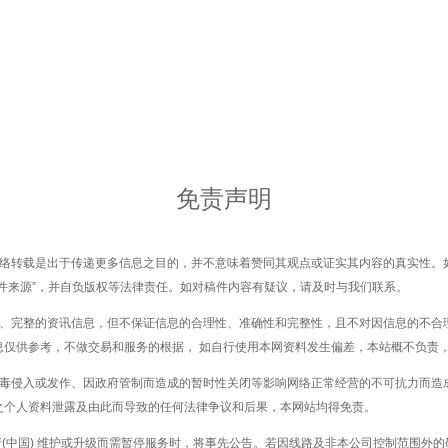
免责声明
网络转载是出于传递更多信息之目的，并不意味着赞同其观点或证实其内容的真实性。
件来源”，并自负版权等法律责任。如对稿件内容有疑议，请及时与我们联系。
确、完整的资讯信息，但不保证信息的合理性、准确性和完整性，且不对因信息的不合
息仅供参考，不做交易和服务的根据， 如自行使用本网资料发生偏差，本站概不负责
病毒侵入或发作、因政府管制而造成的暂时性关闭等影响网络正常经营的不可抗力而造
之个人资料泄露及由此而导致的任何法律争议和后果，本网站均得免责。
行(中国) 维护或升级而需暂停服务时，将事先公告。若因线路及非本公司控制范围外