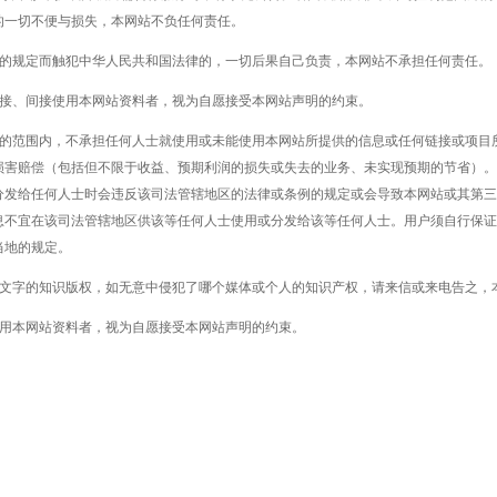
的一切不便与损失，本网站不负任何责任。
明的规定而触犯中华人民共和国法律的，一切后果自己负责，本网站不承担任何责任。
直接、间接使用本网站资料者，视为自愿接受本网站声明的约束。
许的范围内，不承担任何人士就使用或未能使用本网站所提供的信息或任何链接或项目
损害赔偿（包括但不限于收益、预期利润的损失或失去的业务、未实现预期的节省）。
分发给任何人士时会违反该司法管辖地区的法律或条例的规定或会导致本网站或其第三
息不宜在该司法管辖地区供该等任何人士使用或分发给该等任何人士。用户须自行保证
当地的规定。
或文字的知识版权，如无意中侵犯了哪个媒体或个人的知识产权，请来信或来电告之，
使用本网站资料者，视为自愿接受本网站声明的约束。