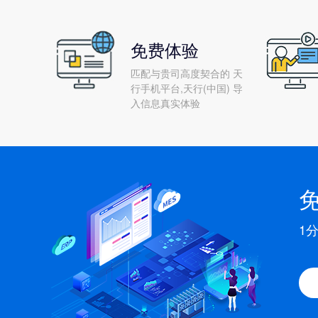
免费体验
匹配与贵司高度契合的 天
行手机平台,天行(中国) 导
入信息真实体验
1