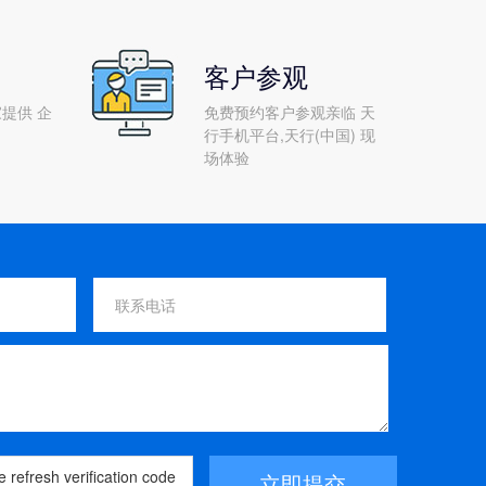
客户参观
提供 企
免费预约客户参观亲临 天
行手机平台,天行(中国) 现
场体验
立即提交