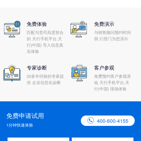
免费体验
免费演示
匹配与贵司高度契合
与销售顾问预约时间
的 天行手机平台,天
我 们登门为您演示
行(中国) 导入信息真
实体验
专家诊断
客户参观
20多年经验的专家提
免费预约客户参观亲
供 企业信息化诊断
临 天行手机平台,天
行(中国) 现场体验
免费申请试用

400-600-4155
1分钟快速体验