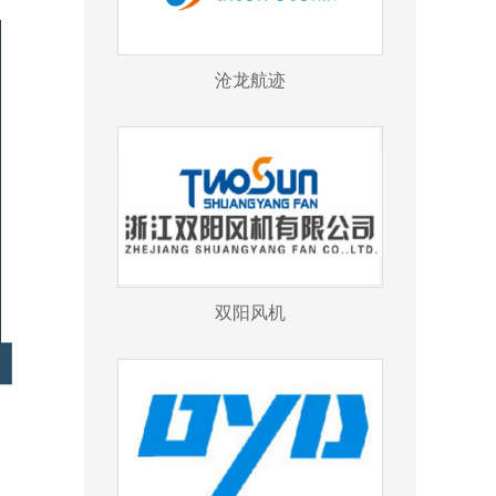
沧龙航迹
双阳风机