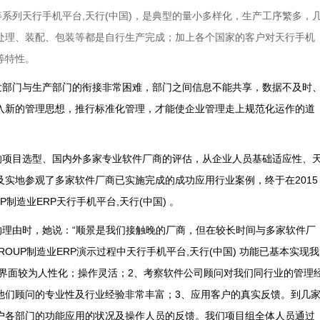
系列天行手机平台,天行(中国)，是典型的量小多样化，生产工序繁多，
处理、装配、包装等都是自行生产完成；加上各个国家的客户对天行手机
等特性。
发部门与生产部门的衔接非常困难，部门之间信息不能共享，数据不及时
入新的管理思想，推行标准化管理，才能使企业管理走上规范化运作的道
的项目选型、国内外多家专业软件厂商的评估，从企业人员基础适应性、
及实地参观了多家软件厂商已实施完成的成功应用行业案例，终于在2015
制造业ERP天行手机平台,天行(中国) 。
的理由时，她说：“顺景是我们接触晚的厂商，但在较长时间与多家软件厂
OUP制造业ERP演示过程中天行手机平台,天行(中国) 功能已基本实现我
强、界面较为人性化；操作灵活；2、考察软件公司顾问对我们同行业的管理
他们顾问的专业性及行业经验非常丰富；3、应用客户的真实反馈。到几
户各部门的功能应用的状况及操作人员的反馈。我们项目组全体人员通过