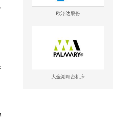
几
欧冶达股份
、
天
大金湖精密机床
经
家