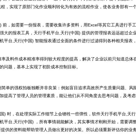
务流程，实现了原部门化作业顺利转化为有效的流程作业，使各业务部有一
国) 前，如需要一份报表，需要收集许多资料，用Excel等其它工具进行手
强大的报表工具，天行手机平台,天行(中国) 提供的管理报表远远超过企
平台,天行(中国) 智能报表通过全面的条件进行过滤得到各种相关报表
精准率及料件成本精准率得到较大程度的提高，解决了企业以前只知道总体
利的问题，基本上实现了初阶成本控制目标。
到简单的强权拍板独断并非良策：例如盲目追求高效所产生质量问题、风
加提高了管理人员的管理素质，能让他们从不同角度去思考问题，及考虑
中国) 时，在处理实际工作细节上会牺牲一些弹性，软件天行手机平台,天行
机平台,天行(中国) ，所有事情就能解决，其实事情才刚刚开始，需要调
 所提供的资料能帮助管理人员做出更好的决策。所以必须重新评估你的业