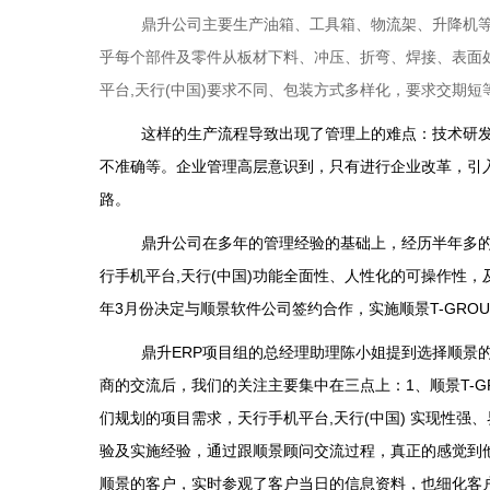
鼎升公司主要
生产油箱、工具箱、物流架、升降机等
乎每个部件及零件从板材下料、冲压、折弯、焊接、表面
平台,天行(中国)要求不同、包装方式多样化，要求交期短
这样的生产流程导致出现了管理上的难点：技术研
不准确等。企业管理高层意识到，只有进行企业改革，引
路。
鼎升公司在多年的管理经验的基础上，经历半年多
行手机平台,天行(中国)功能全面性、人性化的可操作性，
年3月份决定与顺景软件公司签约合作，实施顺景T-GROUP
鼎升ERP项目组的总经理助理陈小姐提到选择顺景
商的交流后，我们的关注主要集中在三点上：1、顺景T-GR
们规划的项目需求，天行手机平台,天行(中国) 实现性
验及实施经验，通过跟顺景顾问交流过程，真正的感觉到
顺景的客户，实时参观了客户当日的信息资料，也细化客