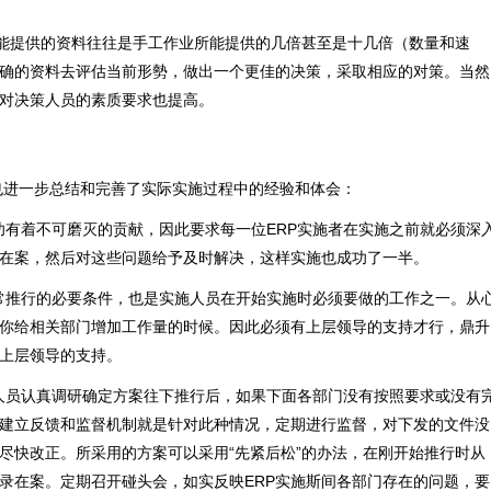
) 所能提供的资料往往是手工作业所能提供的几倍甚至是十几倍（数量和速
确的资料去评估当前形勢，做出一个更佳的决策，采取相应的对策。当然
对决策人员的素质要求也提高。
也进一步总结和完善了实际实施过程中的经验和体会：
功有着不可磨灭的贡献，因此要求每一位ERP实施者在实施之前就必须深
在案，然后对这些问题给予及时解决，这样实施也成功了一半。
正常推行的必要条件，也是实施人员在开始实施时必须要做的工作之一。从
你给相关部门增加工作量的时候。因此必须有上层领导的支持才行，鼎升
上层领导的支持。
人员认真调研确定方案往下推行后，如果下面各部门没有按照要求或没有
。建立反馈和监督机制就是针对此种情况，定期进行监督，对下发的文件没
尽快改正。所采用的方案可以采用“先紧后松”的办法，在刚开始推行时从
录在案。定期召开碰头会，如实反映ERP实施斯间各部门存在的问题，要