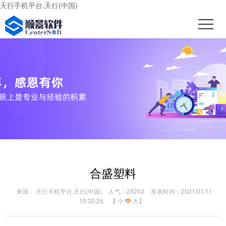
天行手机平台,天行(中国)
合盛塑料
来源： 天行手机平台,天行(中国)
人气：28263
发表时间：2021/01/11
19:30:26
【
小
中
大
】