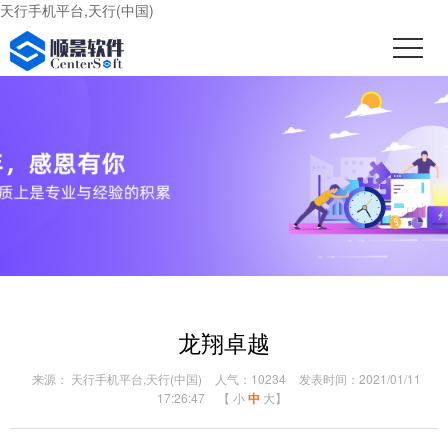
天行手机平台,天行(中国)
龙翔卓越
来源： 天行手机平台,天行(中国)
人气：10234
发表时间：2021/01/11
17:26:47
【
小
中
大
】