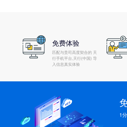
免费体验
匹配与贵司高度契合的 天
行手机平台,天行(中国) 导
入信息真实体验
1