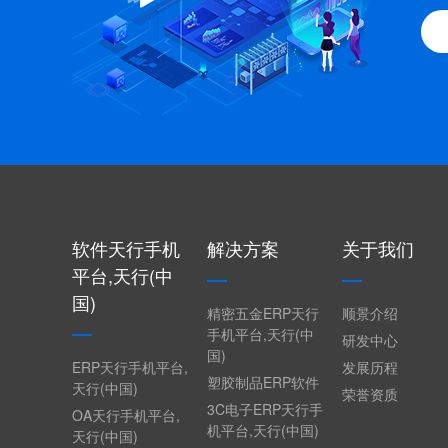
软件天行手机
解决方案
关于我们
平台,天行(中
国)
精密五金ERP天行
顺景介绍
手机平台,天行(中
研发中心
国)
ERP天行手机平台,
发展历程
塑胶制品ERP软件
天行(中国)
荣誉资质
3C电子ERP天行手
OA天行手机平台,
机平台,天行(中国)
天行(中国)