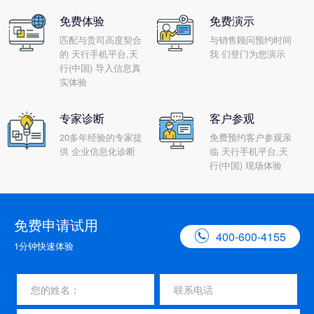
免费体验
免费演示
匹配与贵司高度契合
与销售顾问预约时间
的 天行手机平台,天
我 们登门为您演示
行(中国) 导入信息真
实体验
专家诊断
客户参观
20多年经验的专家提
免费预约客户参观亲
供 企业信息化诊断
临 天行手机平台,天
行(中国) 现场体验
免费申请试用

400-600-4155
1分钟快速体验