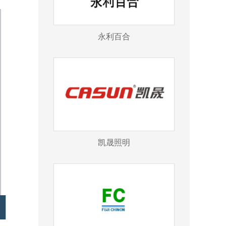
永利百合
凯晟照明