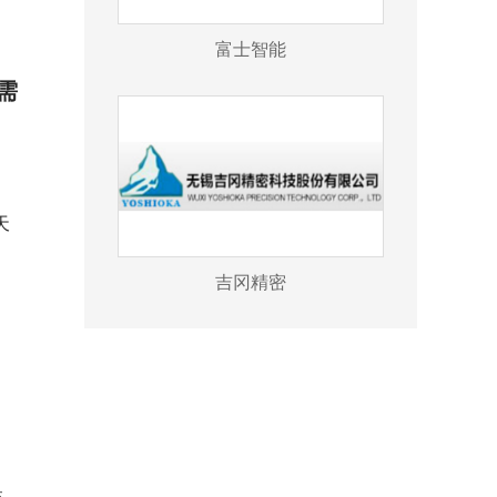
富士智能
需
天
吉冈精密
，
。
，