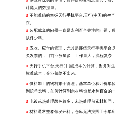
供应商优劣的评估，材料价格变动及走势；客
计庞大的数据量。
u
不能准确的掌握天行手机平台,天行(中国)的生产
在。
u
装配成套的问题一直是永利百合关注的问题，
缺件少料。
u
应收、应付的管理，尤其是那些天行手机平台,天
欠发票的，目前业务量多，工作量大，流程复杂
u
天行手机平台,天行(中国)成本的计算，财务对
标准成本，企业都给不出来。
u
供料加工的物料难于管理，基本单位和计价单
到按单发料，如何计算剩余材料也是永利百合的
u
电镀或热处理颜色较多，未热处理前素材相同
u
材料通常整卷领发开料，仓库无法按照工令单所