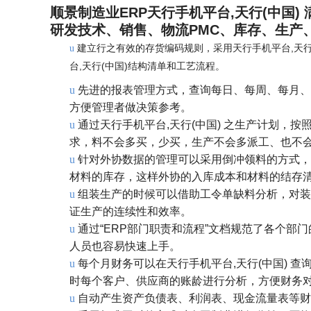
顺景制造业ERP天行手机平台,天行(中国
研发技术、销售、物流PMC、库存、生产
建立行之有效的存货编码规则，采用天行手机平台,天行
u
台,天行(中国)结构清单和工艺流程。
u
先进的报表管理方式，查询每日、每周、每月、
方便管理者做决策参考。
u
通过天行手机平台,天行(中国) 之生产计划，
求，料不会多买，少买，生产不会多派工、也不
u
针对外协数据的管理可以采用倒冲领料的方式，
材料的库存，这样外协的入库成本和材料的结存
u
组装生产的时候可以借助工令单缺料分析，对装
证生产的连续性和效率。
u
通过“ERP部门职责和流程”文档规范了各个
人员也容易快速上手。
u
每个月财务可以在天行手机平台,天行(中国) 
时每个客户、供应商的账龄进行分析，方便财务
u
自动产生资产负债表、利润表、现金流量表等财