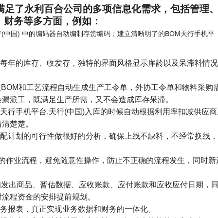
) 满足了永利百合公司的多项信息化需求，包括管理
、财务等多方面，例如：
(中国) 中的编码器自动编制存货编码；建立清晰明了的BOM天行手机平
每年的库存、收发存，独特的界面风格显示库龄以及呆滞料情况
按照BOM和工艺流程自动生成生产工令单，外协工令单和物料采购
会漏派工，既满足生产所需，又不会造成库存呆滞。
天行手机平台,天行(中国)入库的时候自动根据利用率扣减供应商
清清楚楚。
配计划的可行性做很好的分析，确保上线不缺料，不经常换线，
部门的作业流程，避免随意性操作，防止不正确的流程发生，同时新
查询发出商品、暂估数据、应收账款、应付账款和应收应付日期，
对流程资金的安排提前规划。
务报表，真正实现业务数据和财务的一体化。