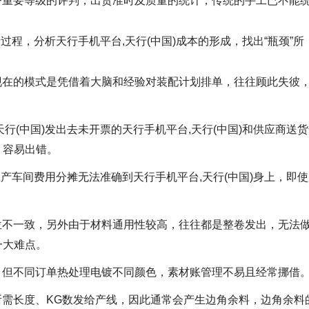
户重要等级的评判，出货准时及质量的统计，传统的手工已不能
过程，分析天行手机平台,天行(中国)成本的形成，找出“瓶颈”所
现在的模式是凭借着大脑和经验对装配计划排单，往往顾此失彼
行(中国)发出去未开票的天行手机平台,天行(中国)和供应商送
，容易出错。
生产车间费用分摊无法准确到天行手机平台,天行(中国)身上，即
位不一致，另外由于材料通用性较高，往往都是整卷发出，无法
一大难点。
，但不同订单热处理电镀不同颜色，素材账管理不易且经常挪借
需长度、KG数发给产线，因此通常会产生边角余料，边角余料