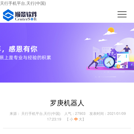
天行手机平台,天行(中国)
罗庚机器人
来源： 天行手机平台,天行(中国)
人气：27903
发表时间：2021/01/09
17:23:19
【
小
中
大
】