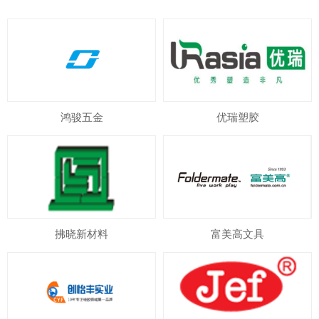
鸿骏五金
优瑞塑胶
拂晓新材料
富美高文具