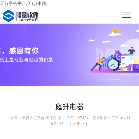
天行手机平台,天行(中国)
庭升电器
来源： 天行手机平台,天行(中国)
人气：27484
发表时间：2021/01/11
16:21:16
【
小
中
大
】